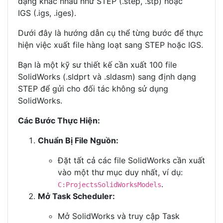
dạng khác nhau như STEP (.step, .stp) hoặc
IGS (.igs, .iges).
Dưới đây là hướng dẫn cụ thể từng bước để thực
hiện việc xuất file hàng loạt sang STEP hoặc IGS.
Bạn là một kỹ sư thiết kế cần xuất 100 file
SolidWorks (.sldprt và .sldasm) sang định dạng
STEP để gửi cho đối tác không sử dụng
SolidWorks.
Các Bước Thực Hiện:
Chuẩn Bị File Nguồn:
Đặt tất cả các file SolidWorks cần xuất
vào một thư mục duy nhất, ví dụ:
.
C:ProjectsSolidWorksModels
Mở Task Scheduler:
Mở SolidWorks và truy cập Task