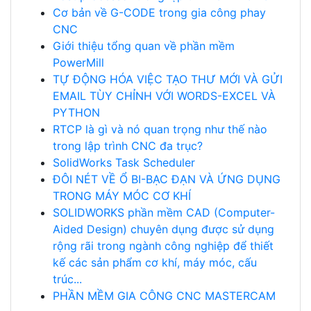
Cơ bản về G-CODE trong gia công phay
CNC
Giới thiệu tổng quan về phần mềm
PowerMill
TỰ ĐỘNG HÓA VIỆC TẠO THƯ MỚI VÀ GỬI
EMAIL TÙY CHỈNH VỚI WORDS-EXCEL VÀ
PYTHON
RTCP là gì và nó quan trọng như thế nào
trong lập trình CNC đa trục?
SolidWorks Task Scheduler
ĐÔI NÉT VỀ Ổ BI-BẠC ĐẠN VÀ ỨNG DỤNG
TRONG MÁY MÓC CƠ KHÍ
SOLIDWORKS phần mềm CAD (Computer-
Aided Design) chuyên dụng được sử dụng
rộng rãi trong ngành công nghiệp để thiết
kế các sản phẩm cơ khí, máy móc, cấu
trúc...
PHẦN MỀM GIA CÔNG CNC MASTERCAM