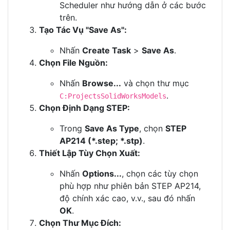
Scheduler như hướng dẫn ở các bước
trên.
Tạo Tác Vụ "Save As":
Nhấn
Create Task
>
Save As
.
Chọn File Nguồn:
Nhấn
Browse...
và chọn thư mục
.
C:ProjectsSolidWorksModels
Chọn Định Dạng STEP:
Trong
Save As Type
, chọn
STEP
AP214 (*.step; *.stp)
.
Thiết Lập Tùy Chọn Xuất:
Nhấn
Options...
, chọn các tùy chọn
phù hợp như phiên bản STEP AP214,
độ chính xác cao, v.v., sau đó nhấn
OK
.
Chọn Thư Mục Đích: