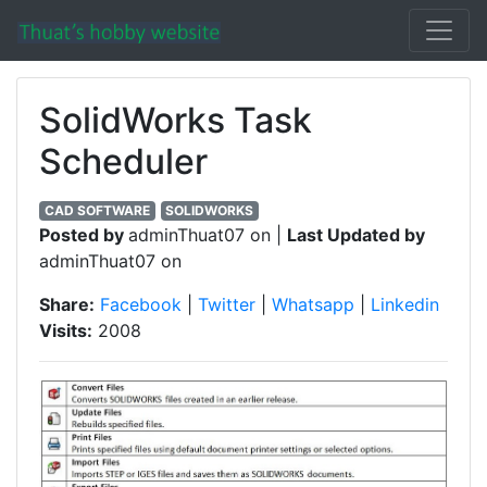
SolidWorks Task
Scheduler
CAD SOFTWARE
SOLIDWORKS
Posted by
adminThuat07 on |
Last Updated by
adminThuat07 on
Share:
Facebook
|
Twitter
|
Whatsapp
|
Linkedin
Visits:
2008