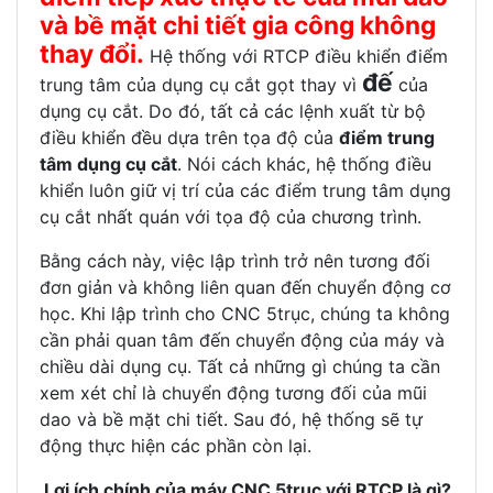
và bề mặt chi tiết gia công không
thay đổi.
Hệ thống với RTCP điều khiển điểm
đế
trung tâm của dụng cụ cắt gọt thay vì
của
dụng cụ cắt. Do đó, tất cả các lệnh xuất từ bộ
điều khiển đều dựa trên tọa độ của
điểm trung
tâm dụng cụ cắt
. Nói cách khác, hệ thống điều
khiển luôn giữ vị trí của các điểm trung tâm dụng
cụ cắt nhất quán với tọa độ của chương trình.
Bằng cách này, việc lập trình trở nên tương đối
đơn giản và không liên quan đến chuyển động cơ
học. Khi lập trình cho CNC 5trục, chúng ta không
cần phải quan tâm đến chuyển động của máy và
chiều dài dụng cụ. Tất cả những gì chúng ta cần
xem xét chỉ là chuyển động tương đối của mũi
dao và bề mặt chi tiết. Sau đó, hệ thống sẽ tự
động thực hiện các phần còn lại.
Lợi ích chính của máy CNC 5trục với RTCP là gì?