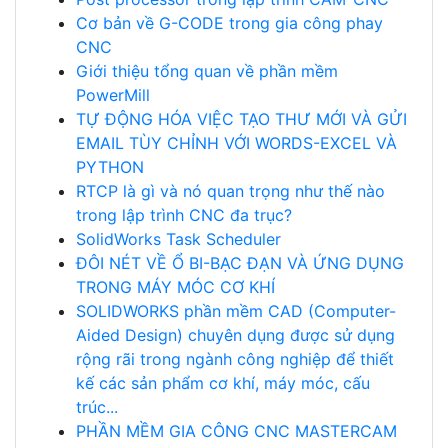
Cơ bản về G-CODE trong gia công phay
CNC
Giới thiệu tổng quan về phần mềm
PowerMill
TỰ ĐỘNG HÓA VIỆC TẠO THƯ MỚI VÀ GỬI
EMAIL TÙY CHỈNH VỚI WORDS-EXCEL VÀ
PYTHON
RTCP là gì và nó quan trọng như thế nào
trong lập trình CNC đa trục?
SolidWorks Task Scheduler
ĐÔI NÉT VỀ Ổ BI-BẠC ĐẠN VÀ ỨNG DỤNG
TRONG MÁY MÓC CƠ KHÍ
SOLIDWORKS phần mềm CAD (Computer-
Aided Design) chuyên dụng được sử dụng
rộng rãi trong ngành công nghiệp để thiết
kế các sản phẩm cơ khí, máy móc, cấu
trúc...
PHẦN MỀM GIA CÔNG CNC MASTERCAM