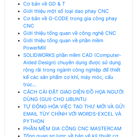
Cơ bản về GD & T
Giới thiệu một số loại dao phay CNC
Cơ bản về G-CODE trong gia công phay
CNC
Giới thiệu tổng quan về công nghệ CNC
Giới thiệu tổng quan về phần mềm
PowerMill
SOLIDWORKS phần mềm CAD (Computer-
Aided Design) chuyên dụng được sử dụng
rộng rãi trong ngành công nghiệp để thiết
kế các sản phẩm cơ khí, máy móc, cấu
trúc...
CÁCH CÀI ĐẶT GIAO DIỆN ĐỒ HỌA NGƯỜI
DÙNG (GUI) CHO UBUNTU
TỰ ĐỘNG HÓA VIỆC TẠO THƯ MỚI VÀ GỬI
EMAIL TÙY CHỈNH VỚI WORDS-EXCEL VÀ
PYTHON
PHẦN MỀM GIA CÔNG CNC MASTERCAM
Tổng quan sơ lược về bản vẽ kỹ thuật cơ