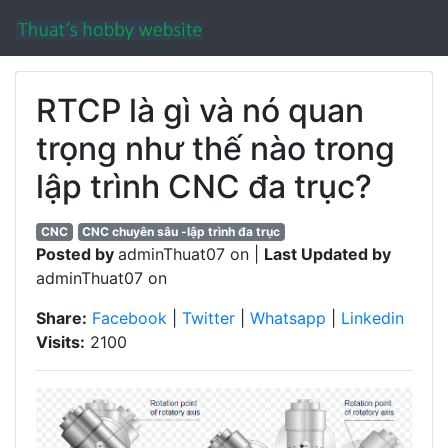
RTCP là gì và nó quan
trọng như thế nào trong
lập trình CNC đa trục?
CNC
CNC chuyên sâu -lập trình đa trục
Posted by
adminThuat07 on |
Last Updated by
adminThuat07 on
Share:
Facebook
|
Twitter
|
Whatsapp
|
Linkedin
Visits:
2100