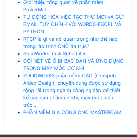
Giới thiệu tổng quan về phần mềm
PowerMill
TỰ ĐỘNG HÓA VIỆC TẠO THƯ MỚI VÀ GỬI
EMAIL TÙY CHỈNH VỚI WORDS-EXCEL VÀ
PYTHON
RTCP là gì và nó quan trọng như thế nào
trong lập trình CNC đa trục?
SolidWorks Task Scheduler
ĐÔI NÉT VỀ Ổ BI-BẠC ĐẠN VÀ ỨNG DỤNG
TRONG MÁY MÓC CƠ KHÍ
SOLIDWORKS phần mềm CAD (Computer-
Aided Design) chuyên dụng được sử dụng
rộng rãi trong ngành công nghiệp để thiết
kế các sản phẩm cơ khí, máy móc, cấu
trúc...
PHẦN MỀM GIA CÔNG CNC MASTERCAM