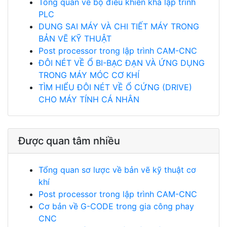
Tổng quan về bộ điều khiển khả lập trình
PLC
DUNG SAI MÁY VÀ CHI TIẾT MÁY TRONG
BẢN VẼ KỸ THUẬT
Post processor trong lập trình CAM-CNC
ĐÔI NÉT VỀ Ổ BI-BẠC ĐẠN VÀ ỨNG DỤNG
TRONG MÁY MÓC CƠ KHÍ
TÌM HIỂU ĐÔI NÉT VỀ Ổ CỨNG (DRIVE)
CHO MÁY TÍNH CÁ NHÂN
Được quan tâm nhiều
Tổng quan sơ lược về bản vẽ kỹ thuật cơ
khí
Post processor trong lập trình CAM-CNC
Cơ bản về G-CODE trong gia công phay
CNC