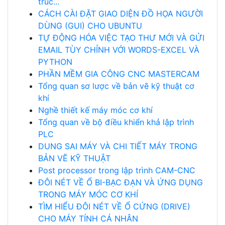
trúc...
CÁCH CÀI ĐẶT GIAO DIỆN ĐỒ HỌA NGƯỜI
DÙNG (GUI) CHO UBUNTU
TỰ ĐỘNG HÓA VIỆC TẠO THƯ MỚI VÀ GỬI
EMAIL TÙY CHỈNH VỚI WORDS-EXCEL VÀ
PYTHON
PHẦN MỀM GIA CÔNG CNC MASTERCAM
Tổng quan sơ lược về bản vẽ kỹ thuật cơ
khí
Nghề thiết kế máy móc cơ khí
Tổng quan về bộ điều khiển khả lập trình
PLC
DUNG SAI MÁY VÀ CHI TIẾT MÁY TRONG
BẢN VẼ KỸ THUẬT
Post processor trong lập trình CAM-CNC
ĐÔI NÉT VỀ Ổ BI-BẠC ĐẠN VÀ ỨNG DỤNG
TRONG MÁY MÓC CƠ KHÍ
TÌM HIỂU ĐÔI NÉT VỀ Ổ CỨNG (DRIVE)
CHO MÁY TÍNH CÁ NHÂN