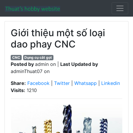
Giới thiệu một số loại
dao phay CNC
CNC
Dụng cụ cắt gọt
Posted by
admin on |
Last Updated by
adminThuat07 on
Share:
Facebook
|
Twitter
|
Whatsapp
|
Linkedin
Visits:
1210