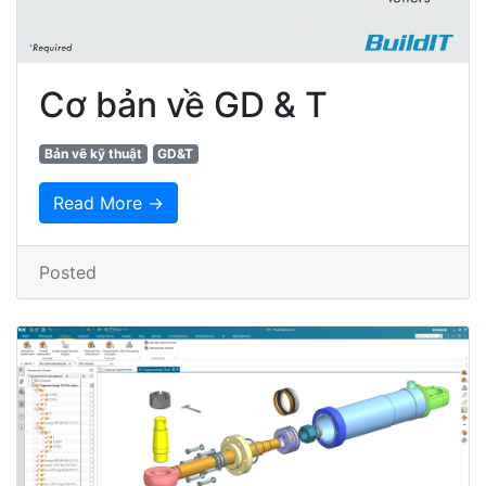
Cơ bản về GD & T
Bản vẽ kỹ thuật
GD&T
Read More →
Posted