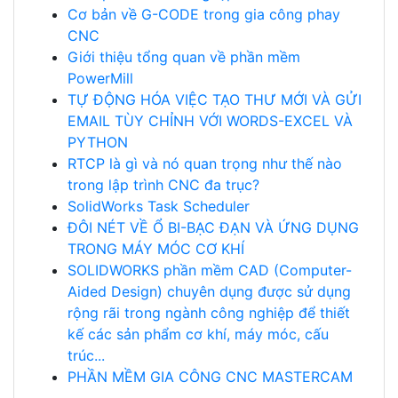
Cơ bản về G-CODE trong gia công phay
CNC
Giới thiệu tổng quan về phần mềm
PowerMill
TỰ ĐỘNG HÓA VIỆC TẠO THƯ MỚI VÀ GỬI
EMAIL TÙY CHỈNH VỚI WORDS-EXCEL VÀ
PYTHON
RTCP là gì và nó quan trọng như thế nào
trong lập trình CNC đa trục?
SolidWorks Task Scheduler
ĐÔI NÉT VỀ Ổ BI-BẠC ĐẠN VÀ ỨNG DỤNG
TRONG MÁY MÓC CƠ KHÍ
SOLIDWORKS phần mềm CAD (Computer-
Aided Design) chuyên dụng được sử dụng
rộng rãi trong ngành công nghiệp để thiết
kế các sản phẩm cơ khí, máy móc, cấu
trúc...
PHẦN MỀM GIA CÔNG CNC MASTERCAM