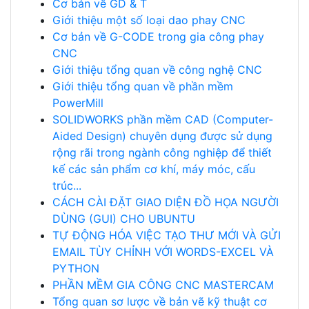
Cơ bản về GD & T
Giới thiệu một số loại dao phay CNC
Cơ bản về G-CODE trong gia công phay
CNC
Giới thiệu tổng quan về công nghệ CNC
Giới thiệu tổng quan về phần mềm
PowerMill
SOLIDWORKS phần mềm CAD (Computer-
Aided Design) chuyên dụng được sử dụng
rộng rãi trong ngành công nghiệp để thiết
kế các sản phẩm cơ khí, máy móc, cấu
trúc...
CÁCH CÀI ĐẶT GIAO DIỆN ĐỒ HỌA NGƯỜI
DÙNG (GUI) CHO UBUNTU
TỰ ĐỘNG HÓA VIỆC TẠO THƯ MỚI VÀ GỬI
EMAIL TÙY CHỈNH VỚI WORDS-EXCEL VÀ
PYTHON
PHẦN MỀM GIA CÔNG CNC MASTERCAM
Tổng quan sơ lược về bản vẽ kỹ thuật cơ